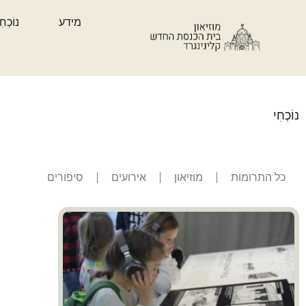
מידע
נוֹכְחִ
נוֹכְחִי
כל התרומות
מוזיאון
אירועים
סיפורים